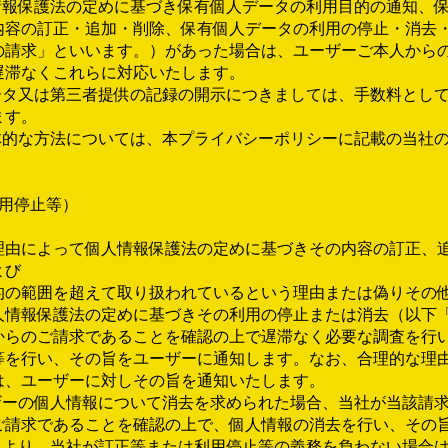
人情報保護法の定めに基づき保有個人データの利用目的の通知、
内容の訂正・追加・削除、保有個人データの利用の停止・消去
の請求」といいます。）があった場合は、ユーザーご本人から
遅滞なくこれらに対応いたします。
ータ又は第三者提供の記録の開示につきましては、手数料として【
ます。
具体的な方法については、本プライバシーポリシーに記載の当社
用停止等）
理由によって個人情報保護法の定めに基づきその内容の訂正、
よび
的の範囲を超えて取り扱われているという理由または偽りその
人情報保護法の定めに基づきその利用の停止または消去（以下
からのご請求であることを確認の上で遅滞なく必要な調査を行
等を行い、その旨をユーザーに通知します。なお、合理的な理
は、ユーザーに対しその旨を通知いたします。
ーザーの個人情報について消去を求められた場合、当社が当該請
ご請求であることを確認の上で、個人情報の消去を行い、その
令により、当社が訂正等または利用停止等の義務を負わない場合